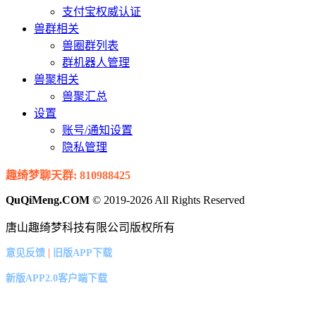
支付宝权威认证
兽群相关
兽圈群列表
群机器人管理
兽聚相关
兽聚汇总
设置
账号/通知设置
隐私管理
趣绮梦聊天群: 810988425
QuQiMeng.COM
© 2019-2026 All Rights Reserved
唐山趣绮梦科技有限公司版权所有
|
意见反馈
旧版APP下载
新版APP2.0客户端下载