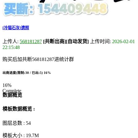
[冷猫石灰]遗照
上传人:
568181287
[共断出商]
[自动发货]
上传时间:
2026-02-01
22:15:48
购买后加共断568181287进统计群
出商进度(限制:30 / 已出:5)
16%
16%
Complete
数据概览
模板数据概览 :
图层总数 :
54
模板大小 :
19.7M