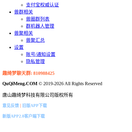
支付宝权威认证
兽群相关
兽圈群列表
群机器人管理
兽聚相关
兽聚汇总
设置
账号/通知设置
隐私管理
趣绮梦聊天群: 810988425
QuQiMeng.COM
© 2019-2026 All Rights Reserved
唐山趣绮梦科技有限公司版权所有
|
意见反馈
旧版APP下载
新版APP2.0客户端下载