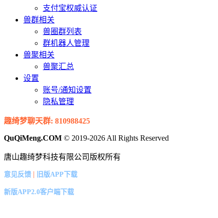
支付宝权威认证
兽群相关
兽圈群列表
群机器人管理
兽聚相关
兽聚汇总
设置
账号/通知设置
隐私管理
趣绮梦聊天群: 810988425
QuQiMeng.COM
© 2019-2026 All Rights Reserved
唐山趣绮梦科技有限公司版权所有
|
意见反馈
旧版APP下载
新版APP2.0客户端下载