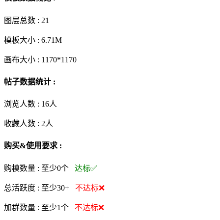
图层总数 :
21
模板大小 :
6.71M
画布大小 :
1170*1170
帖子数据统计 :
浏览人数 :
16人
收藏人数 :
2
人
购买&使用要求 :
购模数量 :
至少0个
达标✅
总活跃度 :
至少30+
不达标❌
加群数量 :
至少1个
不达标❌