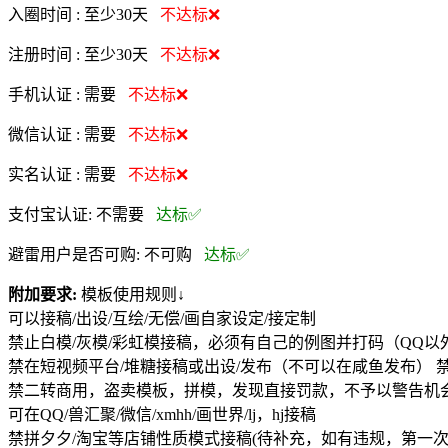
入圈时间 :
至少30天
不达标❌
注册时间 :
至少30天
不达标❌
手机认证 :
需要
不达标❌
微信认证 :
需要
不达标❌
实名认证 :
需要
不达标❌
支付宝认证:
不需要
达标✅
避雷用户是否可购:
不可购
达标✅
附加要求:
模板使用规则↓
可以接稿/出设/互绘/无偿/画自家设定/接定制
禁止白模/灰模/彩虹模接稿，必须有自己的例图并打码（QQ以
禁在短视频平台/堆糖接稿或出设/发布（不可以在咸鱼发布） 
禁二转商用，盗卖模板，拼模，发现直接罚款，不予以警告机
可在QQ/兽汇聚/微信/xmhh/画世界/lj，hj接稿
禁拼夕夕/淘宝等店铺性质模式接稿(待补充，如有违规，第一次