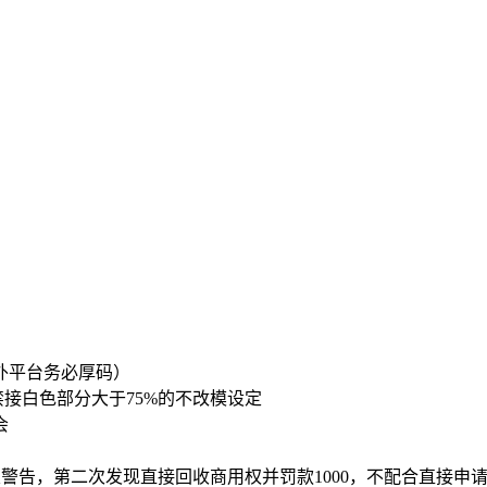
外平台务必厚码）
禁接白色部分大于75%的不改模设定
会
警告，第二次发现直接回收商用权并罚款1000，不配合直接申