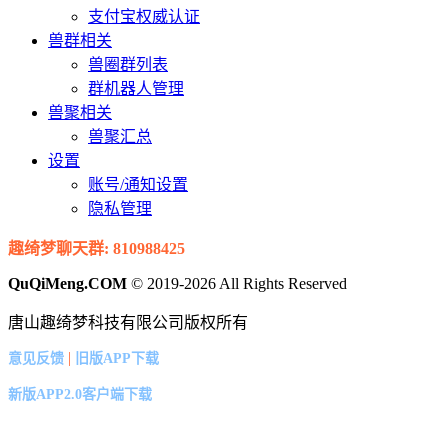
支付宝权威认证
兽群相关
兽圈群列表
群机器人管理
兽聚相关
兽聚汇总
设置
账号/通知设置
隐私管理
趣绮梦聊天群: 810988425
QuQiMeng.COM
© 2019-2026 All Rights Reserved
唐山趣绮梦科技有限公司版权所有
|
意见反馈
旧版APP下载
新版APP2.0客户端下载