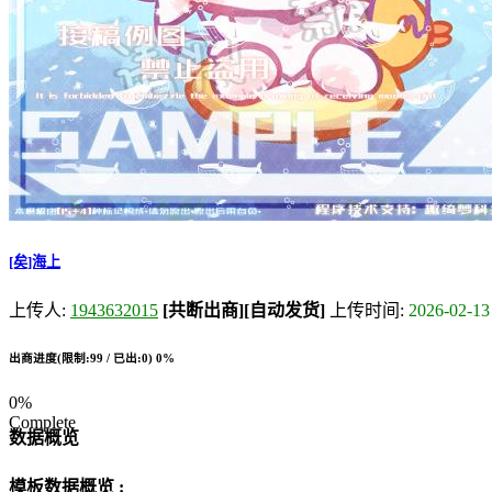
[矣]海上
上传人:
1943632015
[共断出商]
[自动发货]
上传时间:
2026-02-13
出商进度(限制:99 / 已出:0)
0%
0%
Complete
数据概览
模板数据概览 :