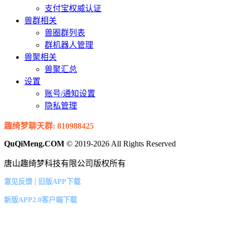
支付宝权威认证
兽群相关
兽圈群列表
群机器人管理
兽聚相关
兽聚汇总
设置
账号/通知设置
隐私管理
趣绮梦聊天群: 810988425
QuQiMeng.COM
© 2019-2026 All Rights Reserved
唐山趣绮梦科技有限公司版权所有
|
意见反馈
旧版APP下载
新版APP2.0客户端下载