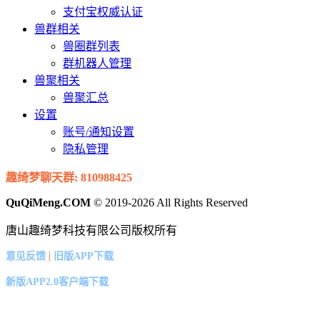
支付宝权威认证
兽群相关
兽圈群列表
群机器人管理
兽聚相关
兽聚汇总
设置
账号/通知设置
隐私管理
趣绮梦聊天群: 810988425
QuQiMeng.COM
© 2019-2026 All Rights Reserved
唐山趣绮梦科技有限公司版权所有
|
意见反馈
旧版APP下载
新版APP2.0客户端下载