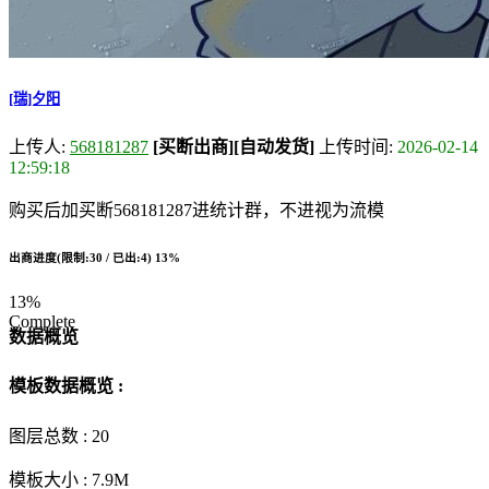
[瑞]夕阳
上传人:
568181287
[买断出商]
[自动发货]
上传时间:
2026-02-14
12:59:18
购买后加买断568181287进统计群，不进视为流模
出商进度(限制:30 / 已出:4)
13%
13%
Complete
数据概览
模板数据概览 :
图层总数 :
20
模板大小 :
7.9M