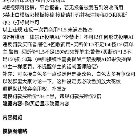
3可以自印20份 私自多印罚20
4短视频可接稿，平台报备，若无报备被我看到没收商用
5禁止白模板彩模板接稿 接稿请打码并标注接稿QQ和买断
QQ（打标码也可
以上违规 违反一次罚商用*1.5 未满25按25
6所有模板一律禁止投喂Ai严令禁止！不可以任何形式投喂AI
违反罚款买商者:警告+回收商用+买断价1.5不足150按150算单
主:警告+买断价*1.5不足150按150算单主:警告+买断价*1.5不
足150按150算（画师接稿也需要提醒严禁投喂AI如果没提醒
单主一样惩罚，不提醒单主的话就画师赔偿）
补充：可以接白色多一点设定但是要改色，白色太多有争议可
以发群里大家讨论一下，这种设定务必改色加放大花纹
退群默认放弃商用权，补发2r
流模罚款买断价*3+上黑，违规罚款买断价2倍
隐藏内容:
购买后显示隐藏内容
内容概览
模板图缩略