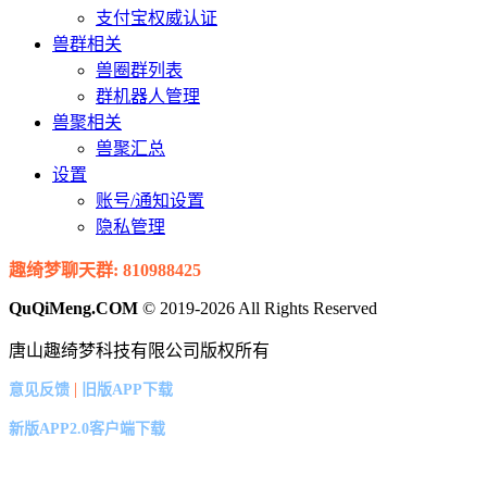
支付宝权威认证
兽群相关
兽圈群列表
群机器人管理
兽聚相关
兽聚汇总
设置
账号/通知设置
隐私管理
趣绮梦聊天群: 810988425
QuQiMeng.COM
© 2019-2026 All Rights Reserved
唐山趣绮梦科技有限公司版权所有
|
意见反馈
旧版APP下载
新版APP2.0客户端下载