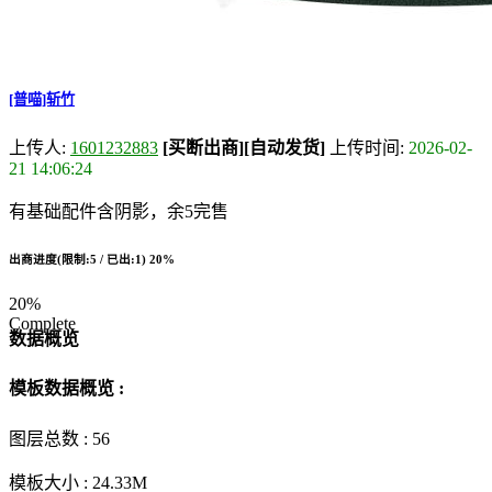
[普喵]斩竹
上传人:
1601232883
[买断出商]
[自动发货]
上传时间:
2026-02-
21 14:06:24
有基础配件含阴影，余5完售
出商进度(限制:5 / 已出:1)
20%
20%
Complete
数据概览
模板数据概览 :
图层总数 :
56
模板大小 :
24.33M