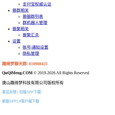
支付宝权威认证
兽群相关
兽圈群列表
群机器人管理
兽聚相关
兽聚汇总
设置
账号/通知设置
隐私管理
趣绮梦聊天群: 810988425
QuQiMeng.COM
© 2019-2026 All Rights Reserved
唐山趣绮梦科技有限公司版权所有
|
意见反馈
旧版APP下载
新版APP2.0客户端下载