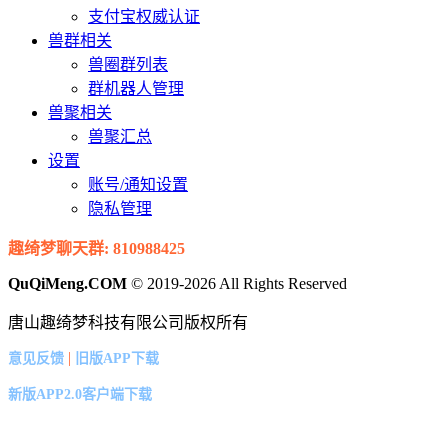
支付宝权威认证
兽群相关
兽圈群列表
群机器人管理
兽聚相关
兽聚汇总
设置
账号/通知设置
隐私管理
趣绮梦聊天群: 810988425
QuQiMeng.COM
© 2019-2026 All Rights Reserved
唐山趣绮梦科技有限公司版权所有
|
意见反馈
旧版APP下载
新版APP2.0客户端下载