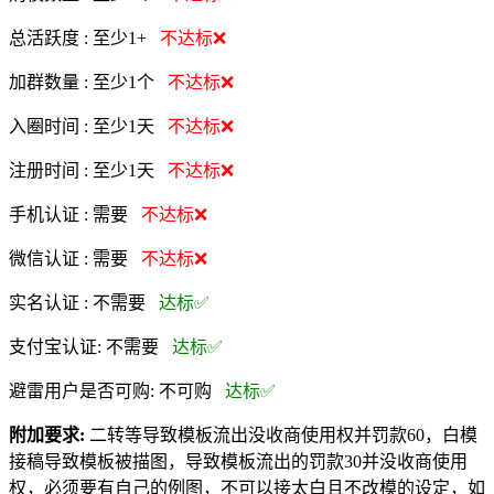
总活跃度 :
至少1+
不达标❌
加群数量 :
至少1个
不达标❌
入圈时间 :
至少1天
不达标❌
注册时间 :
至少1天
不达标❌
手机认证 :
需要
不达标❌
微信认证 :
需要
不达标❌
实名认证 :
不需要
达标✅
支付宝认证:
不需要
达标✅
避雷用户是否可购:
不可购
达标✅
附加要求:
二转等导致模板流出没收商使用权并罚款60，白模
接稿导致模板被描图，导致模板流出的罚款30并没收商使用
权，必须要有自己的例图，不可以接太白且不改模的设定，如