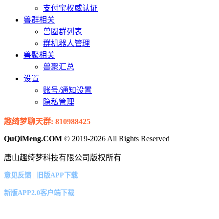
支付宝权威认证
兽群相关
兽圈群列表
群机器人管理
兽聚相关
兽聚汇总
设置
账号/通知设置
隐私管理
趣绮梦聊天群: 810988425
QuQiMeng.COM
© 2019-2026 All Rights Reserved
唐山趣绮梦科技有限公司版权所有
|
意见反馈
旧版APP下载
新版APP2.0客户端下载