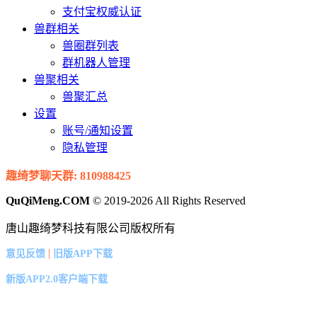
支付宝权威认证
兽群相关
兽圈群列表
群机器人管理
兽聚相关
兽聚汇总
设置
账号/通知设置
隐私管理
趣绮梦聊天群: 810988425
QuQiMeng.COM
© 2019-2026 All Rights Reserved
唐山趣绮梦科技有限公司版权所有
|
意见反馈
旧版APP下载
新版APP2.0客户端下载