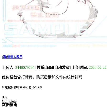
[嗷]兽兽大尾巴
上传人:
3446079794
[共断出商]
[自动发货]
上传时间:
2026-02-22
此价格包含打标费，购买后请加文件内统计群码
出商进度(限制:99999 / 已出:2)
0%
0%
Complete
数据概览