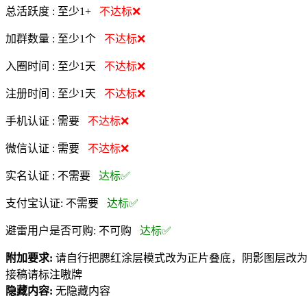
总活跃度 :
至少1+
不达标❌
加群数量 :
至少1个
不达标❌
入圈时间 :
至少1天
不达标❌
注册时间 :
至少1天
不达标❌
手机认证 :
需要
不达标❌
微信认证 :
需要
不达标❌
实名认证 :
不需要
达标✅
支付宝认证:
不需要
达标✅
避雷用户是否可购:
不可购
达标✅
附加要求:
请自行把腮红涂层模式改为正片叠底，阴影图层改
接稿请标注嗷牌
隐藏内容:
无隐藏内容