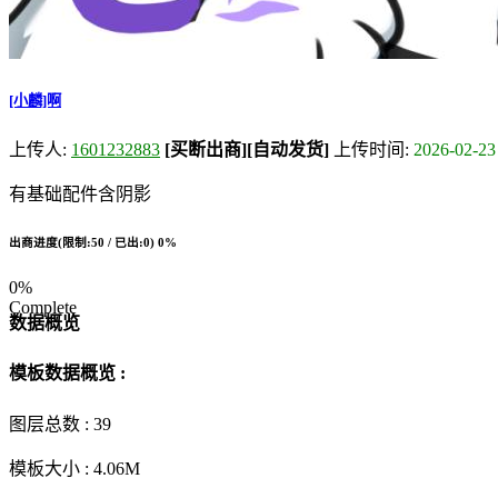
[小麟]啊
上传人:
1601232883
[买断出商]
[自动发货]
上传时间:
2026-02-23
有基础配件含阴影
出商进度(限制:50 / 已出:0)
0%
0%
Complete
数据概览
模板数据概览 :
图层总数 :
39
模板大小 :
4.06M