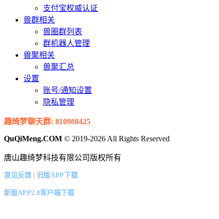
支付宝权威认证
兽群相关
兽圈群列表
群机器人管理
兽聚相关
兽聚汇总
设置
账号/通知设置
隐私管理
趣绮梦聊天群: 810988425
QuQiMeng.COM
© 2019-2026 All Rights Reserved
唐山趣绮梦科技有限公司版权所有
|
意见反馈
旧版APP下载
新版APP2.0客户端下载