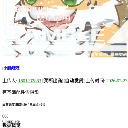
[小麟]嘿嘿
上传人:
1601232883
[买断出商]
[自动发货]
上传时间:
2026-02-23
有基础配件含阴影
出商进度(限制:50 / 已出:0)
0%
0%
Complete
数据概览