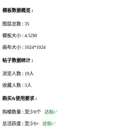
模板数据概览 :
图层总数 :
35
模板大小 :
4.52M
画布大小 :
1024*1024
帖子数据统计 :
浏览人数 :
19人
收藏人数 :
3
人
购买&使用要求 :
购模数量 :
至少0个
达标✅
总活跃度 :
至少0+
达标✅