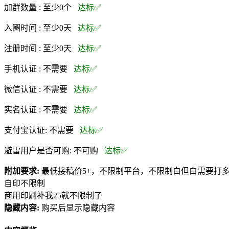
加群数量 :
至少0个
达标✅
入圈时间 :
至少0天
达标✅
注册时间 :
至少0天
达标✅
手机认证 :
不需要
达标✅
微信认证 :
不需要
达标✅
实名认证 :
不需要
达标✅
支付宝认证:
不需要
达标✅
避雷用户是否可购:
不可购
达标✅
附加要求:
最低接稿价5+，不限制平台，不限制白但白需要打
自印不限制
商用印刷补我25就不限制了
隐藏内容:
购买后显示隐藏内容