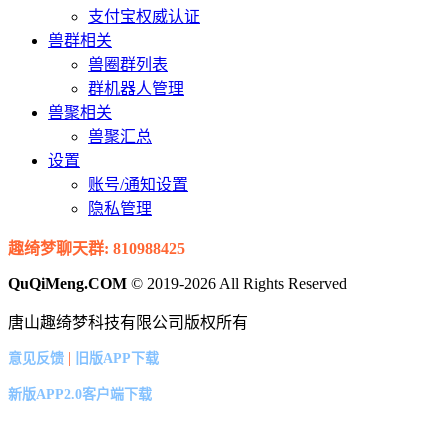
支付宝权威认证
兽群相关
兽圈群列表
群机器人管理
兽聚相关
兽聚汇总
设置
账号/通知设置
隐私管理
趣绮梦聊天群: 810988425
QuQiMeng.COM
© 2019-2026 All Rights Reserved
唐山趣绮梦科技有限公司版权所有
|
意见反馈
旧版APP下载
新版APP2.0客户端下载