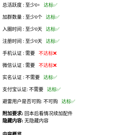
总活跃度 :
至少0+
达标✅
加群数量 :
至少0个
达标✅
入圈时间 :
至少0天
达标✅
注册时间 :
至少0天
达标✅
手机认证 :
需要
不达标❌
微信认证 :
需要
不达标❌
实名认证 :
不需要
达标✅
支付宝认证:
不需要
达标✅
避雷用户是否可购:
不可购
达标✅
附加要求:
回本后看情况续加配件
隐藏内容:
无隐藏内容
内容概览