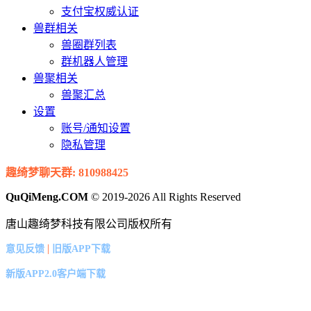
支付宝权威认证
兽群相关
兽圈群列表
群机器人管理
兽聚相关
兽聚汇总
设置
账号/通知设置
隐私管理
趣绮梦聊天群: 810988425
QuQiMeng.COM
© 2019-2026 All Rights Reserved
唐山趣绮梦科技有限公司版权所有
|
意见反馈
旧版APP下载
新版APP2.0客户端下载