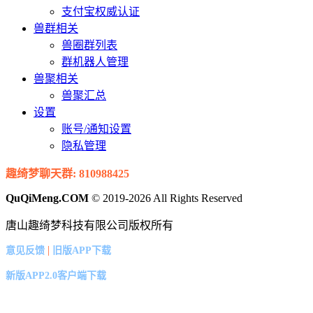
支付宝权威认证
兽群相关
兽圈群列表
群机器人管理
兽聚相关
兽聚汇总
设置
账号/通知设置
隐私管理
趣绮梦聊天群: 810988425
QuQiMeng.COM
© 2019-2026 All Rights Reserved
唐山趣绮梦科技有限公司版权所有
|
意见反馈
旧版APP下载
新版APP2.0客户端下载