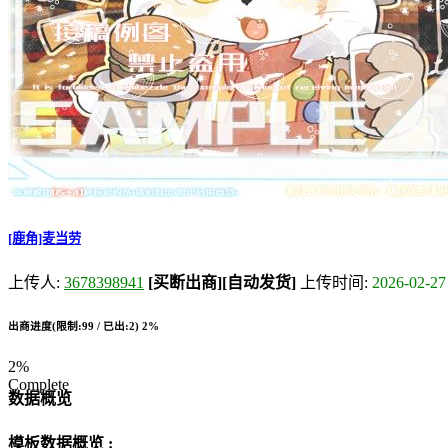
[鹿角]麦当劳
上传人:
3678398941
[买断出商]
[自动发货]
上传时间:
2026-02-27
出商进度(限制:99 / 已出:2)
2%
2%
Complete
数据概览
模板数据概览 :