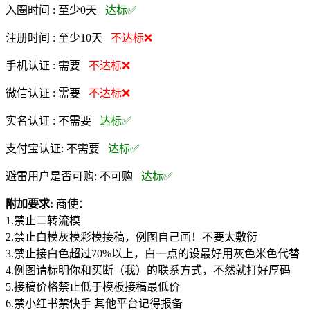
入圈时间 :
至少0天
达标✅
注册时间 :
至少10天
不达标❌
手机认证 :
需要
不达标❌
微信认证 :
需要
不达标❌
实名认证 :
不需要
达标✅
支付宝认证:
不需要
达标✅
避雷用户是否可购:
不可购
达标✅
附加要求:
商使：
1.禁止二转流模
2.禁止白模灰模彩模接稿，例图自己画！不要太敷衍
3.禁止接白色超过70%以上，白一点的设最好用灰色米色代替
4.例图请标明你和买断（我）的联系方式，不然就打好厚码
5.接稿价格禁止低于模板接稿最低价
6.禁小红书禁快手 其他平台记得报备