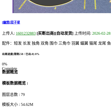
[幽悠]双子星
上传人:
1601232883
[买断出商]
[自动发货]
上传时间:
2026-02-28
配件：短发 长发 独角 双角 围巾 三角巾 羽翼 蝠翼 猫尾 龙尾 
出商进度(限制:50 / 已出:0)
0%
0%
Complete
数据概览
模板数据概览 :
图层总数 :
79
模板大小 :
54.62M