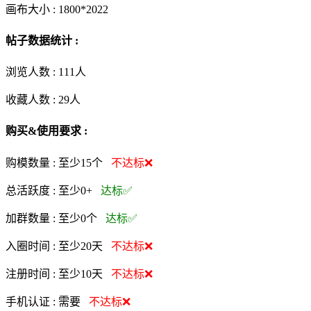
画布大小 :
1800*2022
帖子数据统计 :
浏览人数 :
111人
收藏人数 :
29
人
购买&使用要求 :
购模数量 :
至少15个
不达标❌
总活跃度 :
至少0+
达标✅
加群数量 :
至少0个
达标✅
入圈时间 :
至少20天
不达标❌
注册时间 :
至少10天
不达标❌
手机认证 :
需要
不达标❌