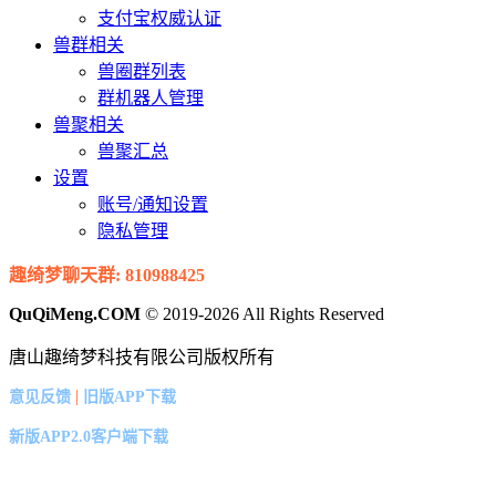
支付宝权威认证
兽群相关
兽圈群列表
群机器人管理
兽聚相关
兽聚汇总
设置
账号/通知设置
隐私管理
趣绮梦聊天群: 810988425
QuQiMeng.COM
© 2019-2026 All Rights Reserved
唐山趣绮梦科技有限公司版权所有
|
意见反馈
旧版APP下载
新版APP2.0客户端下载