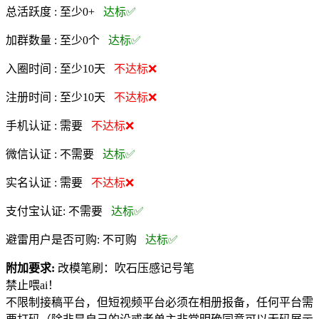
总活跃度 :
至少0+
达标✅
加群数量 :
至少0个
达标✅
入圈时间 :
至少10天
不达标❌
注册时间 :
至少10天
不达标❌
手机认证 :
需要
不达标❌
微信认证 :
不需要
达标✅
实名认证 :
需要
不达标❌
支付宝认证:
不需要
达标✅
避雷用户是否可购:
不可购
达标✅
附加要求:
改模笔刷：吹石压感记号笔
禁止喂ai！
不限制接稿平台，但短视频平台必须在相册报备，任何平台需