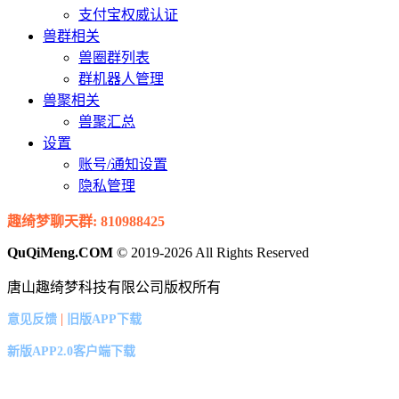
支付宝权威认证
兽群相关
兽圈群列表
群机器人管理
兽聚相关
兽聚汇总
设置
账号/通知设置
隐私管理
趣绮梦聊天群: 810988425
QuQiMeng.COM
© 2019-2026 All Rights Reserved
唐山趣绮梦科技有限公司版权所有
|
意见反馈
旧版APP下载
新版APP2.0客户端下载