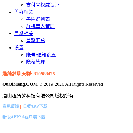
支付宝权威认证
兽群相关
兽圈群列表
群机器人管理
兽聚相关
兽聚汇总
设置
账号/通知设置
隐私管理
趣绮梦聊天群: 810988425
QuQiMeng.COM
© 2019-2026 All Rights Reserved
唐山趣绮梦科技有限公司版权所有
|
意见反馈
旧版APP下载
新版APP2.0客户端下载