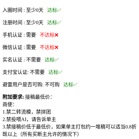
入圈时间 :
至少0天
达标✅
注册时间 :
至少0天
达标✅
手机认证 :
需要
不达标❌
微信认证 :
需要
不达标❌
实名认证 :
不需要
达标✅
支付宝认证:
不需要
达标✅
避雷用户是否可购:
不可购
达标✅
附加要求:
接稿最低价：
商使：
1.禁二转流模，禁拼团
2.禁投喂AI，请告诉单主
3.禁接稿价低于最低价，如果单主打包约一堆稿可以适当0.8折
既以上（所有买断主允许的情况下）