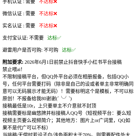
手机认证 :
需要
不达标❌
微信认证 :
需要
不达标❌
实名认证 :
需要
不达标❌
支付宝认证:
不需要
达标✅
避雷用户是否可购:
不可购
达标✅
附加要求:
2026年6月1日前禁止抖音快手小红书平台接稿
禁止喂ai！
不限制接稿平台，但QQ外平台必须在相册报备，包括QQ小
号，任何平台需要打码（除非是自己的设或者单主非常明确同
意可以无码展示才能无码）！需要标明这个是模板，不可以标
原创！不报备给我80谢谢(´╰╯`)
接稿最低是10r，上只要单主不介意就不封顶
接稿需要标是幽悠牌并标接稿人QQ号（短视频平台：要么短
视频主页要么视频简介；其他地方：图片上or广词里，QQ如
果不是代广可以不标）
当接稿/无偿时若设子白/浅色面积大于70%，则需要配件外大