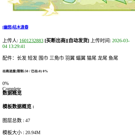
[幽悠]枯木逢春
上传人:
1601232883
[买断出商]
[自动发货]
上传时间:
2026-03-
04 13:29:41
配件：长发 短发 围巾 三角巾 羽翼 蝠翼 猫尾 龙尾 鱼尾
出商进度(限制:50 / 已出:0)
0%
0%
Complete
数据概览
模板数据概览 :
图层总数 :
47
模板大小 :
20.94M