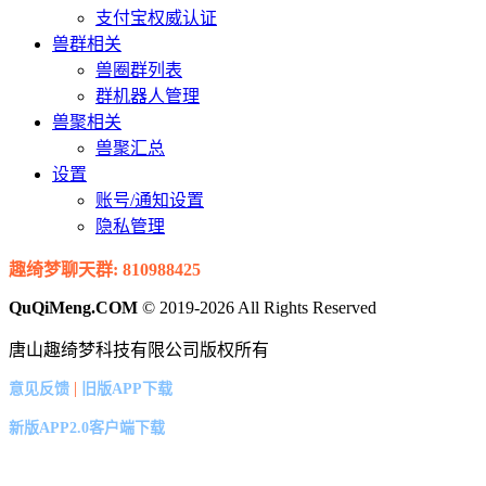
支付宝权威认证
兽群相关
兽圈群列表
群机器人管理
兽聚相关
兽聚汇总
设置
账号/通知设置
隐私管理
趣绮梦聊天群: 810988425
QuQiMeng.COM
© 2019-2026 All Rights Reserved
唐山趣绮梦科技有限公司版权所有
|
意见反馈
旧版APP下载
新版APP2.0客户端下载