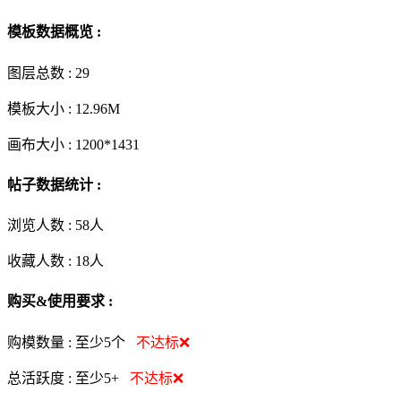
模板数据概览 :
图层总数 :
29
模板大小 :
12.96M
画布大小 :
1200*1431
帖子数据统计 :
浏览人数 :
58人
收藏人数 :
18
人
购买&使用要求 :
购模数量 :
至少5个
不达标❌
总活跃度 :
至少5+
不达标❌