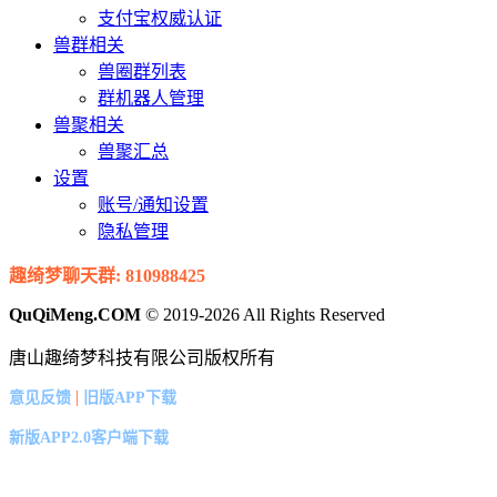
支付宝权威认证
兽群相关
兽圈群列表
群机器人管理
兽聚相关
兽聚汇总
设置
账号/通知设置
隐私管理
趣绮梦聊天群: 810988425
QuQiMeng.COM
© 2019-2026 All Rights Reserved
唐山趣绮梦科技有限公司版权所有
|
意见反馈
旧版APP下载
新版APP2.0客户端下载