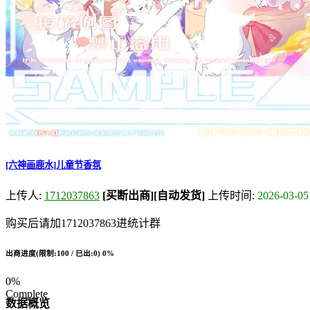
[六神画鹿水]儿童节香氛
上传人:
1712037863
[买断出商]
[自动发货]
上传时间:
2026-03-05
购买后请加1712037863进统计群
出商进度(限制:100 / 已出:0)
0%
0%
Complete
数据概览