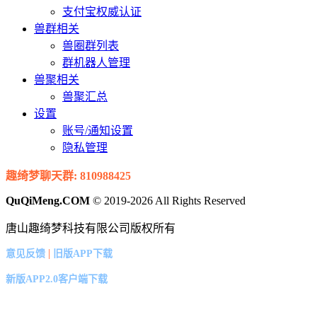
支付宝权威认证
兽群相关
兽圈群列表
群机器人管理
兽聚相关
兽聚汇总
设置
账号/通知设置
隐私管理
趣绮梦聊天群: 810988425
QuQiMeng.COM
© 2019-2026 All Rights Reserved
唐山趣绮梦科技有限公司版权所有
|
意见反馈
旧版APP下载
新版APP2.0客户端下载