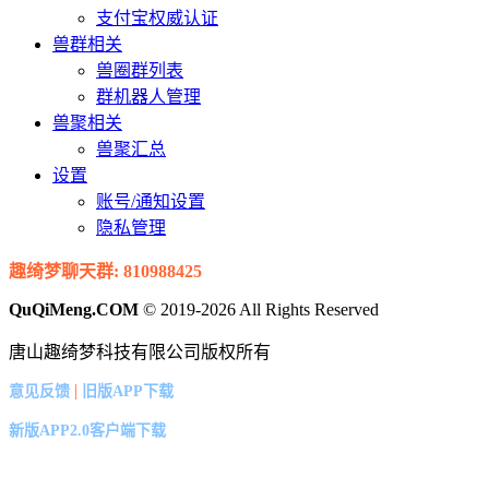
支付宝权威认证
兽群相关
兽圈群列表
群机器人管理
兽聚相关
兽聚汇总
设置
账号/通知设置
隐私管理
趣绮梦聊天群: 810988425
QuQiMeng.COM
© 2019-2026 All Rights Reserved
唐山趣绮梦科技有限公司版权所有
|
意见反馈
旧版APP下载
新版APP2.0客户端下载