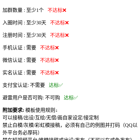
加群数量 :
至少1个
不达标❌
入圈时间 :
至少30天
不达标❌
注册时间 :
至少30天
不达标❌
手机认证 :
需要
不达标❌
微信认证 :
需要
不达标❌
实名认证 :
需要
不达标❌
支付宝认证:
不需要
达标✅
避雷用户是否可购:
不可购
达标✅
附加要求:
模板使用规则↓
可以接稿/出设/互绘/无偿/画自家设定/接定制
禁止白模/灰模/彩虹模接稿，必须有自己的例图并打码（QQ以
外平台务必厚码）