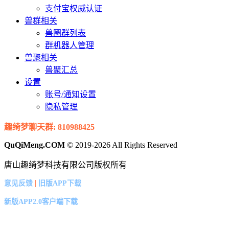
支付宝权威认证
兽群相关
兽圈群列表
群机器人管理
兽聚相关
兽聚汇总
设置
账号/通知设置
隐私管理
趣绮梦聊天群: 810988425
QuQiMeng.COM
© 2019-2026 All Rights Reserved
唐山趣绮梦科技有限公司版权所有
|
意见反馈
旧版APP下载
新版APP2.0客户端下载