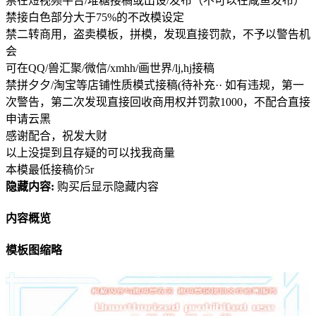
禁在短视频平台/堆糖接稿或出设/发布（不可以在咸鱼发布）
禁接白色部分大于75%的不改模设定
禁二转商用，盗卖模板，拼模，发现直接罚款，不予以警告机
会
可在QQ/兽汇聚/微信/xmhh/画世界/lj,hj接稿
禁拼夕夕/淘宝等店铺性质模式接稿(待补充·· 如有违规，第一
次警告，第二次发现直接回收商用权并罚款1000，不配合直接
申请云黑
感谢配合，祝发大财
以上没提到且存疑的可以找我商量
本模最低接稿价5r
隐藏内容:
购买后显示隐藏内容
内容概览
模板图缩略