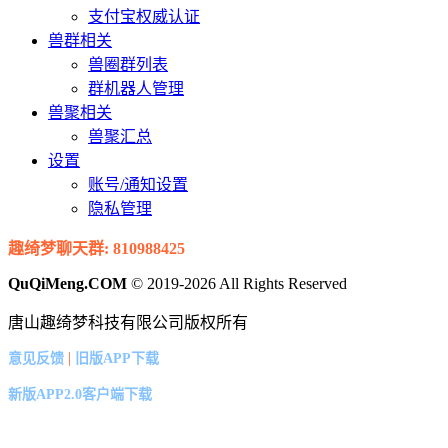
支付宝权威认证
兽群相关
兽圈群列表
群机器人管理
兽聚相关
兽聚汇总
设置
账号/通知设置
隐私管理
趣绮梦聊天群: 810988425
QuQiMeng.COM
© 2019-2026 All Rights Reserved
唐山趣绮梦科技有限公司版权所有
|
意见反馈
旧版APP下载
新版APP2.0客户端下载