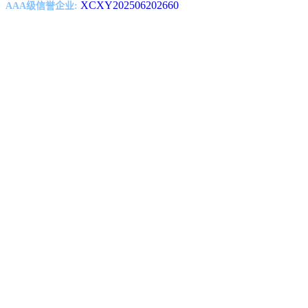
XCXY202506202660
AAA级信誉企业: