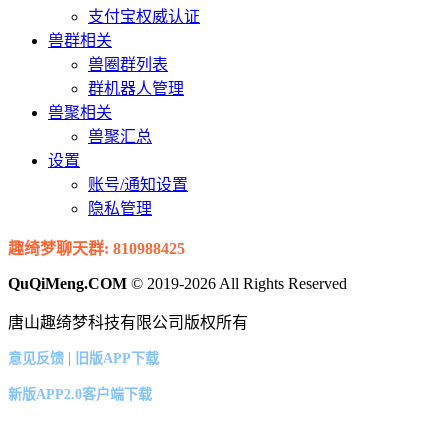
支付宝权威认证
兽群相关
兽圈群列表
群机器人管理
兽聚相关
兽聚汇总
设置
账号/通知设置
隐私管理
趣绮梦聊天群: 810988425
QuQiMeng.COM
© 2019-2026 All Rights Reserved
唐山趣绮梦科技有限公司版权所有
|
意见反馈
旧版APP下载
新版APP2.0客户端下载