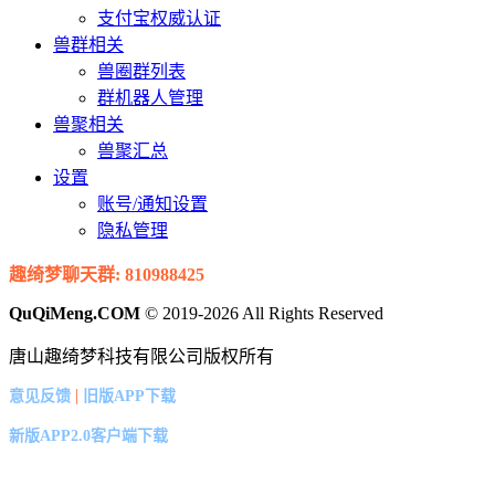
支付宝权威认证
兽群相关
兽圈群列表
群机器人管理
兽聚相关
兽聚汇总
设置
账号/通知设置
隐私管理
趣绮梦聊天群: 810988425
QuQiMeng.COM
© 2019-2026 All Rights Reserved
唐山趣绮梦科技有限公司版权所有
|
意见反馈
旧版APP下载
新版APP2.0客户端下载