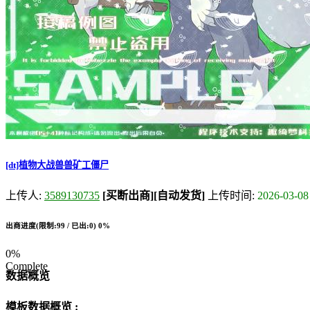
[dt]植物大战兽兽矿工僵尸
上传人:
3589130735
[买断出商]
[自动发货]
上传时间:
2026-03-08
出商进度(限制:99 / 已出:0)
0%
0%
Complete
数据概览
模板数据概览 :