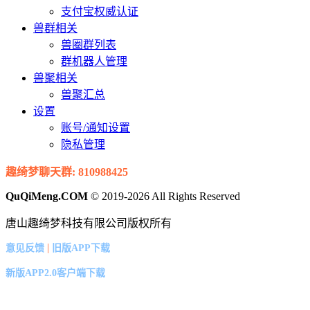
支付宝权威认证
兽群相关
兽圈群列表
群机器人管理
兽聚相关
兽聚汇总
设置
账号/通知设置
隐私管理
趣绮梦聊天群: 810988425
QuQiMeng.COM
© 2019-2026 All Rights Reserved
唐山趣绮梦科技有限公司版权所有
|
意见反馈
旧版APP下载
新版APP2.0客户端下载