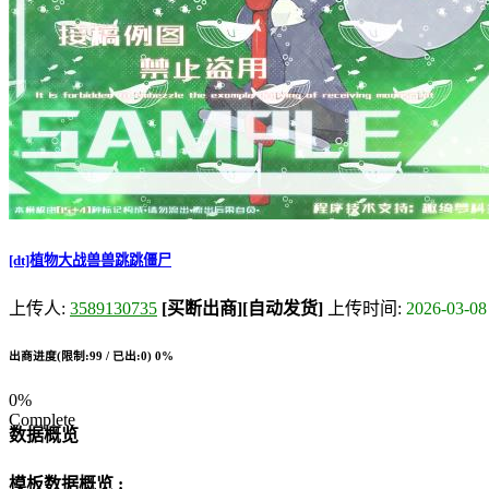
[dt]植物大战兽兽跳跳僵尸
上传人:
3589130735
[买断出商]
[自动发货]
上传时间:
2026-03-08
出商进度(限制:99 / 已出:0)
0%
0%
Complete
数据概览
模板数据概览 :