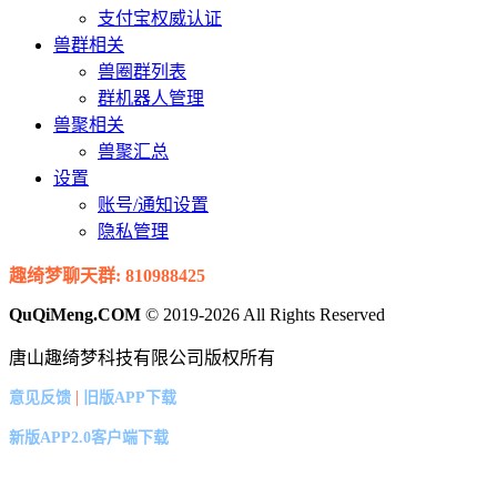
支付宝权威认证
兽群相关
兽圈群列表
群机器人管理
兽聚相关
兽聚汇总
设置
账号/通知设置
隐私管理
趣绮梦聊天群: 810988425
QuQiMeng.COM
© 2019-2026 All Rights Reserved
唐山趣绮梦科技有限公司版权所有
|
意见反馈
旧版APP下载
新版APP2.0客户端下载