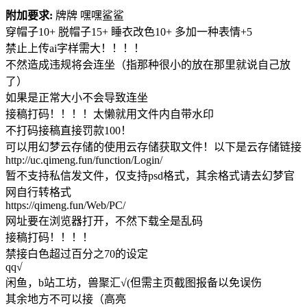
附加要求:
牌牌 嘿嘿鲨鲨
穿帽子10+ 脱帽子15+ 睡衣改色10+ 多加一种表情+5
禁止上传ai字样需大！！！！
不然造成违规将会连坐（指那种很小的放在那里就说自己放
了）
如果是正常大小不会导致连坐
接稿打码！！！！太懒就用文件内自带水印
不打码接稿直接罚款100！
可以用幻梦云存储的使用云存储获取文件！以下是云存储链接
http://uc.qimeng.fun/function/Login/
暂不支持私信发文件，仅支持psd格式，其余格式请去幻梦官
网自行转格式
https://qimeng.fun/Web/PC/
网址要在浏览器打开，不然下载全是乱码
接稿打码！！！！
禁接白色超过百分之70的设定
qq√
闲鱼，b站工坊，兽聚汇√(但需主页截图报备以免误伤
其余地方不可以接（高亮