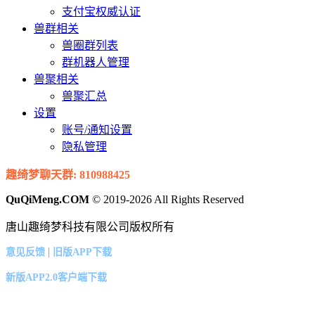
支付宝权威认证
兽群相关
兽圈群列表
群机器人管理
兽聚相关
兽聚汇总
设置
账号/通知设置
隐私管理
趣绮梦聊天群: 810988425
QuQiMeng.COM
© 2019-2026 All Rights Reserved
唐山趣绮梦科技有限公司版权所有
|
意见反馈
旧版APP下载
新版APP2.0客户端下载