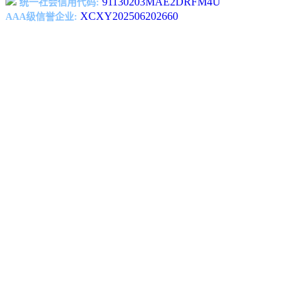
91130203MAE2DRFM4U
统一社会信用代码:
XCXY202506202660
AAA级信誉企业: