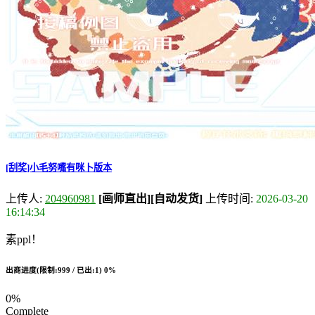
[刮奖]小毛努嘴有咪卜版本
上传人:
204960981
[画师直出]
[自动发货]
上传时间:
2026-03-20
16:14:34
素ppl！
出商进度(限制:999 / 已出:1)
0%
0%
Complete