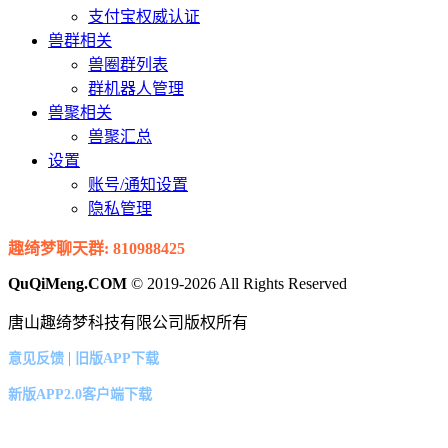
支付宝权威认证
兽群相关
兽圈群列表
群机器人管理
兽聚相关
兽聚汇总
设置
账号/通知设置
隐私管理
趣绮梦聊天群: 810988425
QuQiMeng.COM
© 2019-2026 All Rights Reserved
唐山趣绮梦科技有限公司版权所有
|
意见反馈
旧版APP下载
新版APP2.0客户端下载