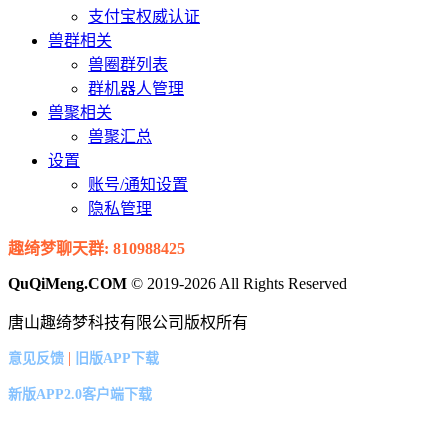
支付宝权威认证
兽群相关
兽圈群列表
群机器人管理
兽聚相关
兽聚汇总
设置
账号/通知设置
隐私管理
趣绮梦聊天群: 810988425
QuQiMeng.COM
© 2019-2026 All Rights Reserved
唐山趣绮梦科技有限公司版权所有
|
意见反馈
旧版APP下载
新版APP2.0客户端下载