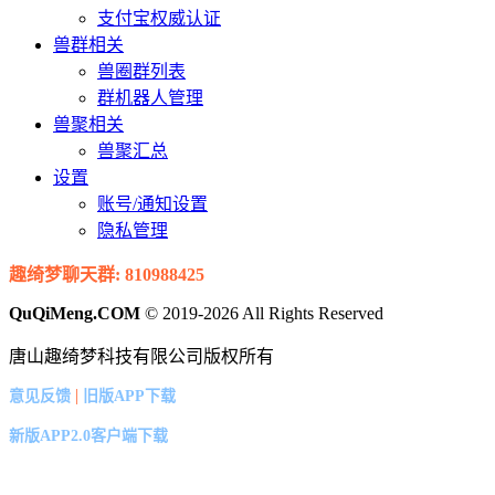
支付宝权威认证
兽群相关
兽圈群列表
群机器人管理
兽聚相关
兽聚汇总
设置
账号/通知设置
隐私管理
趣绮梦聊天群: 810988425
QuQiMeng.COM
© 2019-2026 All Rights Reserved
唐山趣绮梦科技有限公司版权所有
|
意见反馈
旧版APP下载
新版APP2.0客户端下载