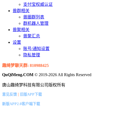
支付宝权威认证
兽群相关
兽圈群列表
群机器人管理
兽聚相关
兽聚汇总
设置
账号/通知设置
隐私管理
趣绮梦聊天群: 810988425
QuQiMeng.COM
© 2019-2026 All Rights Reserved
唐山趣绮梦科技有限公司版权所有
|
意见反馈
旧版APP下载
新版APP2.0客户端下载