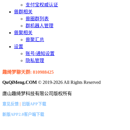
支付宝权威认证
兽群相关
兽圈群列表
群机器人管理
兽聚相关
兽聚汇总
设置
账号/通知设置
隐私管理
趣绮梦聊天群: 810988425
QuQiMeng.COM
© 2019-2026 All Rights Reserved
唐山趣绮梦科技有限公司版权所有
|
意见反馈
旧版APP下载
新版APP2.0客户端下载