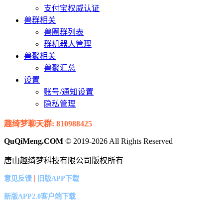
支付宝权威认证
兽群相关
兽圈群列表
群机器人管理
兽聚相关
兽聚汇总
设置
账号/通知设置
隐私管理
趣绮梦聊天群: 810988425
QuQiMeng.COM
© 2019-2026 All Rights Reserved
唐山趣绮梦科技有限公司版权所有
|
意见反馈
旧版APP下载
新版APP2.0客户端下载