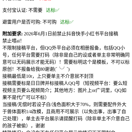
支付宝认证:
不需要
达标✅
避雷用户是否可购:
不可购
达标✅
附加要求:
2026年6月1日前禁止抖音快手小红书平台接稿
禁止喂ai！
不限制接稿平台，但QQ外平台必须在相册报备，包括QQ小
号，任何平台需要打码（除非是自己的设或者单主非常明确同
意可以无码展示才能无码）！需要标明这个是模板，不可以标
原创！不报备给我80谢谢(´╰╯`)
接稿最低是10r，上只要单主不介意就不封顶
接稿需要标是日日牌并标接稿人QQ号（短视频平台：要么短
视频主页要么视频简介；其他地方：图片上or广词里，QQ如
果不是代广可以不标）
当接稿/无偿时若设子白/浅色面积大于70%，则需要配件外大
于兽体面积1/4改模，且商用不可展示（以免出事，出事了自
己处理），单主去平台展示请提醒打码（除非单主不介意自己
的孩子被偷），谢谢