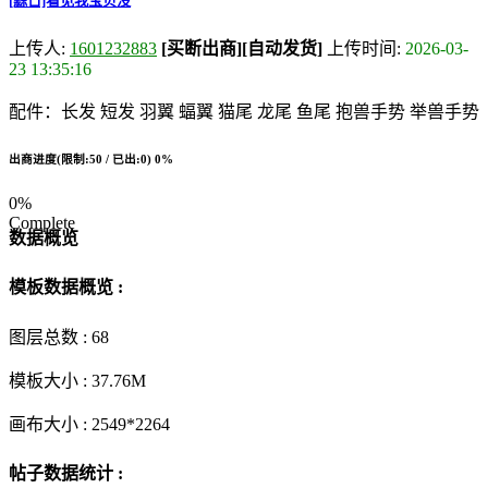
[黥日]看见我宝贝没
上传人:
1601232883
[买断出商]
[自动发货]
上传时间:
2026-03-
23 13:35:16
配件：长发 短发 羽翼 蝠翼 猫尾 龙尾 鱼尾 抱兽手势 举兽手势
出商进度(限制:50 / 已出:0)
0%
0%
Complete
数据概览
模板数据概览 :
图层总数 :
68
模板大小 :
37.76M
画布大小 :
2549*2264
帖子数据统计 :