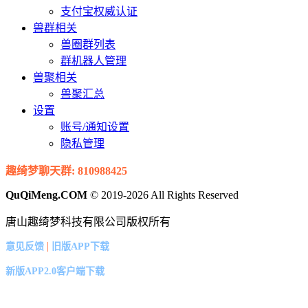
支付宝权威认证
兽群相关
兽圈群列表
群机器人管理
兽聚相关
兽聚汇总
设置
账号/通知设置
隐私管理
趣绮梦聊天群: 810988425
QuQiMeng.COM
© 2019-2026 All Rights Reserved
唐山趣绮梦科技有限公司版权所有
|
意见反馈
旧版APP下载
新版APP2.0客户端下载