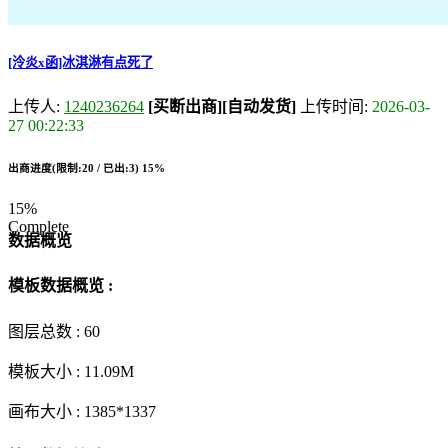
[泠炎x函]冰淇淋有点死了
上传人:
1240236264
[买断出商]
[自动发货]
上传时间:
2026-03-
27 00:22:33
出商进度(限制:20 / 已出:3)
15%
15%
Complete
数据概览
模板数据概览 :
图层总数 :
60
模板大小 :
11.09M
画布大小 :
1385*1337