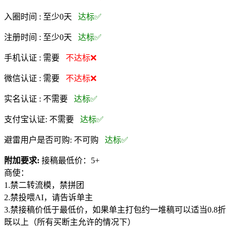
入圈时间 :
至少0天
达标✅
注册时间 :
至少0天
达标✅
手机认证 :
需要
不达标❌
微信认证 :
需要
不达标❌
实名认证 :
不需要
达标✅
支付宝认证:
不需要
达标✅
避雷用户是否可购:
不可购
达标✅
附加要求:
接稿最低价：5+
商使：
1.禁二转流模，禁拼团
2.禁投喂AI，请告诉单主
3.禁接稿价低于最低价，如果单主打包约一堆稿可以适当0.8折
既以上（所有买断主允许的情况下）