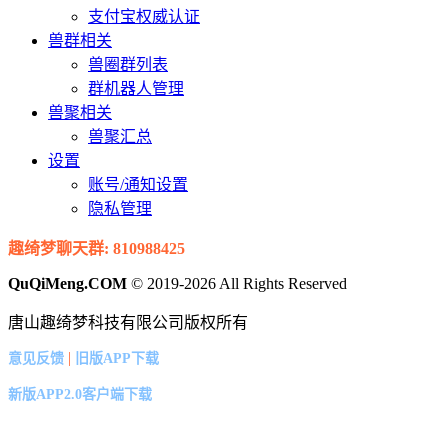
支付宝权威认证
兽群相关
兽圈群列表
群机器人管理
兽聚相关
兽聚汇总
设置
账号/通知设置
隐私管理
趣绮梦聊天群: 810988425
QuQiMeng.COM
© 2019-2026 All Rights Reserved
唐山趣绮梦科技有限公司版权所有
|
意见反馈
旧版APP下载
新版APP2.0客户端下载