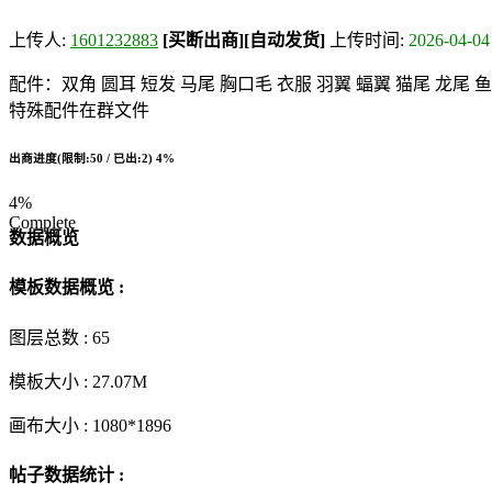
上传人:
1601232883
[买断出商]
[自动发货]
上传时间:
2026-04-04
配件：双角 圆耳 短发 马尾 胸口毛 衣服 羽翼 蝠翼 猫尾 龙尾 
特殊配件在群文件
出商进度(限制:50 / 已出:2)
4%
4%
Complete
数据概览
模板数据概览 :
图层总数 :
65
模板大小 :
27.07M
画布大小 :
1080*1896
帖子数据统计 :