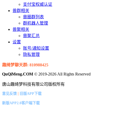
支付宝权威认证
兽群相关
兽圈群列表
群机器人管理
兽聚相关
兽聚汇总
设置
账号/通知设置
隐私管理
趣绮梦聊天群: 810988425
QuQiMeng.COM
© 2019-2026 All Rights Reserved
唐山趣绮梦科技有限公司版权所有
|
意见反馈
旧版APP下载
新版APP2.0客户端下载