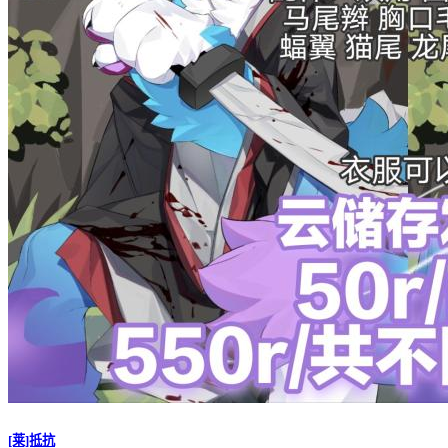
[莱]抵抗