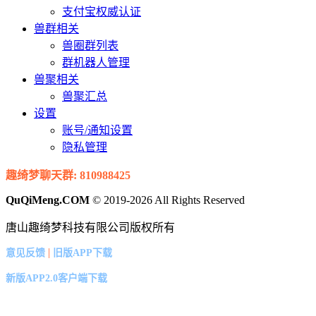
支付宝权威认证
兽群相关
兽圈群列表
群机器人管理
兽聚相关
兽聚汇总
设置
账号/通知设置
隐私管理
趣绮梦聊天群: 810988425
QuQiMeng.COM
© 2019-2026 All Rights Reserved
唐山趣绮梦科技有限公司版权所有
|
意见反馈
旧版APP下载
新版APP2.0客户端下载