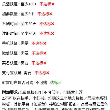
总活跃度 :
至少100+
不达标❌
加群数量 :
至少5个
不达标❌
入圈时间 :
至少30天
不达标❌
注册时间 :
至少30天
不达标❌
手机认证 :
需要
不达标❌
微信认证 :
需要
不达标❌
实名认证 :
需要
不达标❌
支付宝认证:
需要
不达标❌
避雷用户是否可购:
不可购
达标✅
附加要求:
1.最低接10/15不可低于，可随意上浮
2.不可以在快手、小红书、堆糖这三个地方接稿／展示本系列
模板，其他平台（如咸鱼）接稿需相册报备。违反按照云黑条