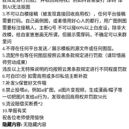
款规定进行罚款。 并收回商用权。例如抖音需要打“厚码”厚
到AI无法抠图
3.不可以白模接稿（被发现直接回收商用权），任何平台接稿
需要打码。自己画例图，或者借用好心人的都行，用广图例图
需要标注接稿人，主断Q号 不可以接60%以上白皮设，除非大
改模，给自家崽崽画无所谓，但展示需厚码，不确定可以来群
里问
4.不得在任何平台发送／展示模板的源文件或任何图层。
5.流配件包等任何图层按照云黑条款规定进行罚款（请珍惜画
师劳动成果）
违反以上无特殊说明的均按照云黑条款规定进行不同程度罚款
6.可自印5份 如需商用或多印私信主断补款
7.补发5r保管好文件哦
8.禁止投喂ai，例如ai扩图，ai图片变视频，生成漫画/帽子等
一切把图片发给ai行为，发现收回商用权并罚款50元
9.流设赔偿买断费*2
10.举报有奖
祝各位老师使用愉快
隐藏内容:
无隐藏内容