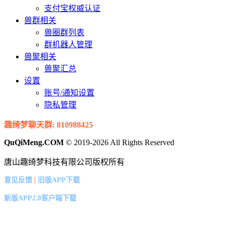
支付宝权威认证
兽群相关
兽圈群列表
群机器人管理
兽聚相关
兽聚汇总
设置
账号/通知设置
隐私管理
趣绮梦聊天群: 810988425
QuQiMeng.COM
© 2019-2026 All Rights Reserved
唐山趣绮梦科技有限公司版权所有
|
意见反馈
旧版APP下载
新版APP2.0客户端下载