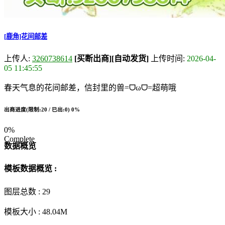
[鹿角]花间邮差
上传人:
3260738614
[买断出商]
[自动发货]
上传时间:
2026-04-
05 11:45:55
春天气息的花间邮差，信封里的兽=ᗜωᗜ=超萌哦
出商进度(限制:20 / 已出:0)
0%
0%
Complete
数据概览
模板数据概览 :
图层总数 :
29
模板大小 :
48.04M