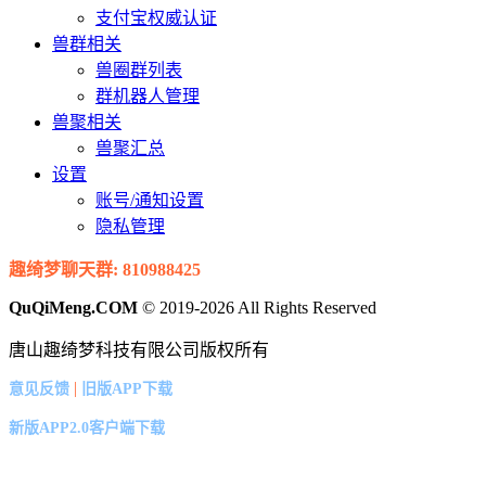
支付宝权威认证
兽群相关
兽圈群列表
群机器人管理
兽聚相关
兽聚汇总
设置
账号/通知设置
隐私管理
趣绮梦聊天群: 810988425
QuQiMeng.COM
© 2019-2026 All Rights Reserved
唐山趣绮梦科技有限公司版权所有
|
意见反馈
旧版APP下载
新版APP2.0客户端下载