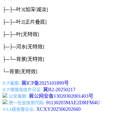
├─├─叶3
[加深/减淡]
├─├─叶2
[正片叠底]
├─├─叶
[无特效]
├─├─河水
[无特效]
├─└─背景
[无特效]
└─背景
[无特效]
冀ICP备2025101899号
ICP备案:
冀B2-20250217
ICP增值电信许可证:
冀公网安备13020302001403号
公安备案:
91130203MAE2DRFM4U
统一社会信用代码:
XCXY202506202660
AAA级信誉企业: