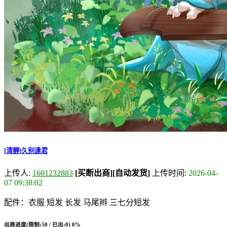
[清鲤]久别逢君
上传人:
1601232883
[买断出商]
[自动发货]
上传时间:
2026-04-
07 09:38:02
配件：衣服 短发 长发 马尾辫 三七分短发
出商进度(限制:50 / 已出:0)
0%