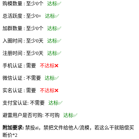
购模数量 :
至少0个
达标✅
总活跃度 :
至少0+
达标✅
加群数量 :
至少0个
达标✅
入圈时间 :
至少0天
达标✅
注册时间 :
至少0天
达标✅
手机认证 :
需要
不达标❌
微信认证 :
不需要
达标✅
实名认证 :
需要
不达标❌
支付宝认证:
不需要
达标✅
避雷用户是否可购:
不可购
达标✅
附加要求:
禁投ai，禁把文件给他人/流模，若这么干就赔偿买
断价*2