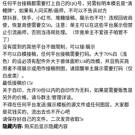
任何平台接稿都需要打上自己的QQ号，另需标明本模名是“清
鲤牌”，如果有人问买断/画师，不可以不告诉对方
禁抖音、快手、小红书、堆糖接稿，展示也不可！违规回收商
使，恢复商使需要交50。注意：单主可以在这些平台展示但禁
止引流画师，否则当违规处理。（毕竟单主不爱孩子咱管不
了）
没有提到的其他平台不做限制，可以接/展示
不可以白模接稿，任何平台接稿需要打码。大于70%白（浅
色）的设必须有配件外大于兽体面积1/4的改模，并且购买商
用者不得展示或用作接稿例图，请提醒单主展示需要打码（仅
白皮类）。
最低接稿价15r
关于自印，允许50份以内的自印作为无料，如果是需要贩售是
另外的价格，请与群主/管理详谈。
不得在任何平台发送/展示模板的源文件或任何图层，大家都
是花钱买的，流出去也不开心吧
请保存好自己的文件，二次发货收取5r
隐藏内容:
购买后显示隐藏内容