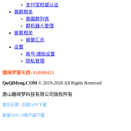
支付宝权威认证
兽群相关
兽圈群列表
群机器人管理
兽聚相关
兽聚汇总
设置
账号/通知设置
隐私管理
趣绮梦聊天群: 810988425
QuQiMeng.COM
© 2019-2026 All Rights Reserved
唐山趣绮梦科技有限公司版权所有
|
意见反馈
旧版APP下载
新版APP2.0客户端下载