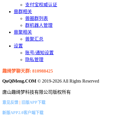
支付宝权威认证
兽群相关
兽圈群列表
群机器人管理
兽聚相关
兽聚汇总
设置
账号/通知设置
隐私管理
趣绮梦聊天群: 810988425
QuQiMeng.COM
© 2019-2026 All Rights Reserved
唐山趣绮梦科技有限公司版权所有
|
意见反馈
旧版APP下载
新版APP2.0客户端下载