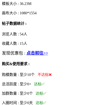
模板大小 :
36.23M
画布大小 :
1080*1554
帖子数据统计 :
浏览人数 :
54人
收藏人数 :
15
人
发现优惠包 :
点击前往>>
购买&使用要求 :
购模数量 :
至少10个
不达标❌
总活跃度 :
至少0+
达标✅
加群数量 :
至少0个
达标✅
入圈时间 :
至少0天
达标✅