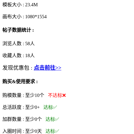
模板大小 :
23.4M
画布大小 :
1080*1554
帖子数据统计 :
浏览人数 :
58人
收藏人数 :
18
人
发现优惠包 :
点击前往>>
购买&使用要求 :
购模数量 :
至少10个
不达标❌
总活跃度 :
至少0+
达标✅
加群数量 :
至少0个
达标✅
入圈时间 :
至少0天
达标✅