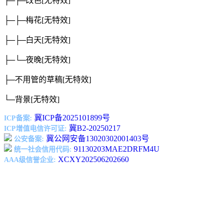
├─├─改色
[无特效]
├─├─梅花
[无特效]
├─├─白天
[无特效]
├─└─夜晚
[无特效]
├─不用管的草稿
[无特效]
└─背景
[无特效]
冀ICP备2025101899号
ICP备案:
冀B2-20250217
ICP增值电信许可证:
冀公网安备13020302001403号
公安备案:
91130203MAE2DRFM4U
统一社会信用代码:
XCXY202506202660
AAA级信誉企业: