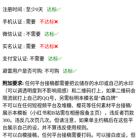
注册时间 :
至少0天
达标✅
手机认证 :
需要
不达标❌
微信认证 :
不需要
达标✅
实名认证 :
需要
不达标❌
支付宝认证:
不需要
达标✅
避雷用户是否可购:
不可购
达标✅
附加要求:
任何平台接稿都需要把云储存的水印或自己的水印
（可以调透明度到不影响观感）和二维码打上，如果二维码会
限流就打上自己的QQ号，另需标明本模名是“森白牌”
不可以在任何短视频平台及堆糖、樱花等任何素材平台接稿/
展示本模板（小红书和B站需在相册报备主页），违反者罚款
300。违反几次罚几次。但请注意，如果单主约稿后在这些平
台展示自己的设，并不算违反使用规则。
不可以白模接稿，任何平台接稿需要打码。可以接白皮设，但