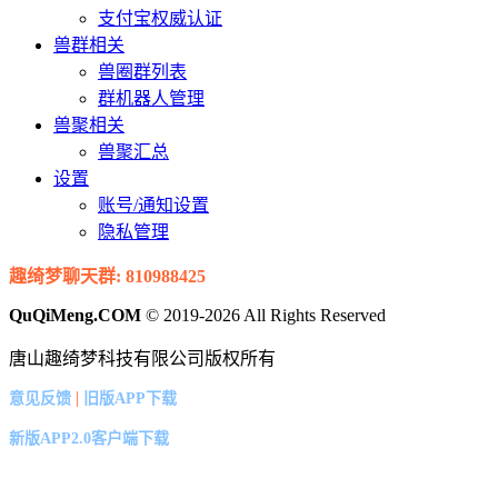
支付宝权威认证
兽群相关
兽圈群列表
群机器人管理
兽聚相关
兽聚汇总
设置
账号/通知设置
隐私管理
趣绮梦聊天群: 810988425
QuQiMeng.COM
© 2019-2026 All Rights Reserved
唐山趣绮梦科技有限公司版权所有
|
意见反馈
旧版APP下载
新版APP2.0客户端下载