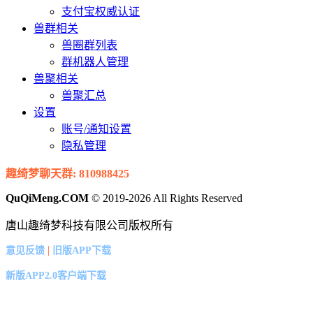
支付宝权威认证
兽群相关
兽圈群列表
群机器人管理
兽聚相关
兽聚汇总
设置
账号/通知设置
隐私管理
趣绮梦聊天群: 810988425
QuQiMeng.COM
© 2019-2026 All Rights Reserved
唐山趣绮梦科技有限公司版权所有
|
意见反馈
旧版APP下载
新版APP2.0客户端下载