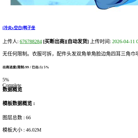
[冷炎x空白]鸭子坐
上传人:
676788284
[买断出商]
[自动发货]
上传时间:
2026-04-11 
无任何限制。衣服可拆，配件头发双角单角脸边角四耳三角巾
出商进度(限制:99 / 已出:5)
5%
5%
Complete
数据概览
模板数据概览 :
图层总数 :
66
模板大小 :
46.02M