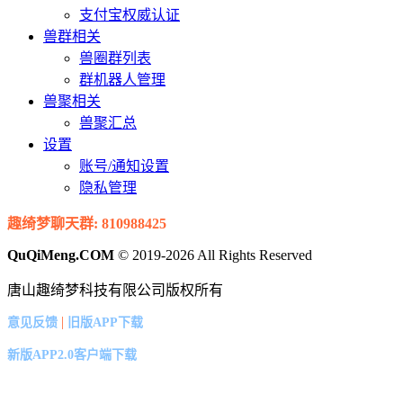
支付宝权威认证
兽群相关
兽圈群列表
群机器人管理
兽聚相关
兽聚汇总
设置
账号/通知设置
隐私管理
趣绮梦聊天群: 810988425
QuQiMeng.COM
© 2019-2026 All Rights Reserved
唐山趣绮梦科技有限公司版权所有
|
意见反馈
旧版APP下载
新版APP2.0客户端下载