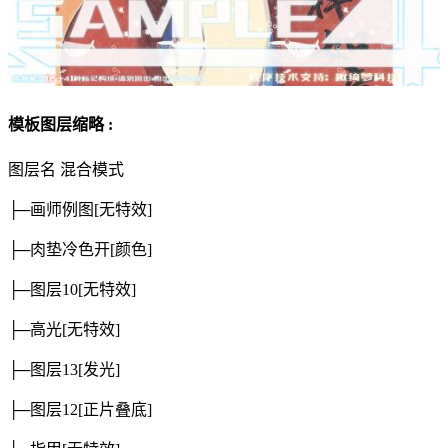
模板图层缩略 :
图层名
混合模式
├─画师例图
[无特效]
├─肉垫冷色开
[颜色]
├─图层10
[无特效]
├─高光
[无特效]
├─图层13
[发光]
├─图层12
[正片叠底]