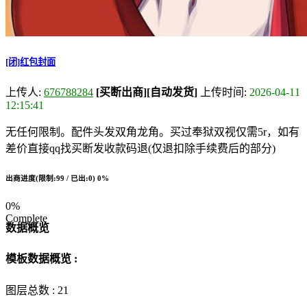
[闭]红包封面
上传人:
676788284
[买断出商]
[自动发货]
上传时间:
2026-04-11
12:15:41
无任何限制。配件头发双角龙角。买过奉狱双视仅需5r，如有
差价直接qq找买断发收款码退(仅退扣除手续费后的部分)
出商进度(限制:99 / 已出:0)
0%
0%
Complete
数据概览
模板数据概览 :
图层总数 :
21