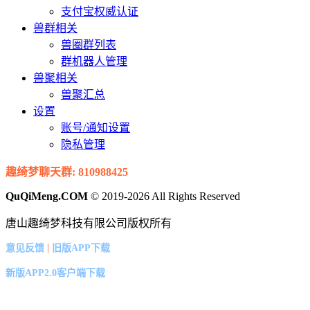
支付宝权威认证
兽群相关
兽圈群列表
群机器人管理
兽聚相关
兽聚汇总
设置
账号/通知设置
隐私管理
趣绮梦聊天群: 810988425
QuQiMeng.COM
© 2019-2026 All Rights Reserved
唐山趣绮梦科技有限公司版权所有
|
意见反馈
旧版APP下载
新版APP2.0客户端下载