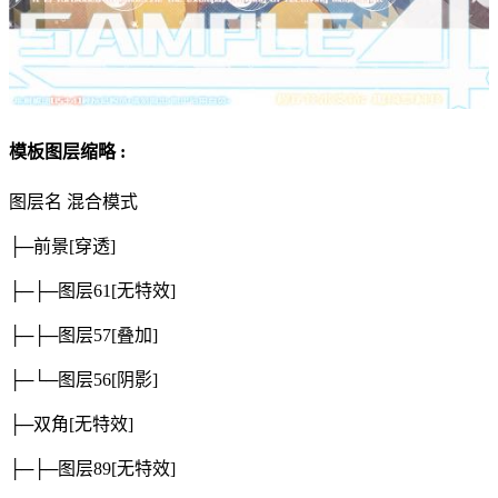
模板图层缩略 :
图层名
混合模式
├─前景
[穿透]
├─├─图层61
[无特效]
├─├─图层57
[叠加]
├─└─图层56
[阴影]
├─双角
[无特效]
├─├─图层89
[无特效]