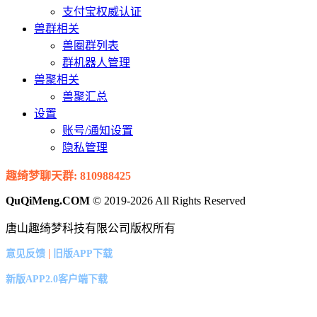
支付宝权威认证
兽群相关
兽圈群列表
群机器人管理
兽聚相关
兽聚汇总
设置
账号/通知设置
隐私管理
趣绮梦聊天群: 810988425
QuQiMeng.COM
© 2019-2026 All Rights Reserved
唐山趣绮梦科技有限公司版权所有
|
意见反馈
旧版APP下载
新版APP2.0客户端下载