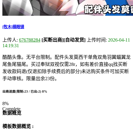
[牧木]摘眼镜
上传人:
676788284
[买断出商]
[自动发货]
上传时间:
2026-04-11
14:19:31
酷酷头像。无平台限制。配件头发莫西干单角双角羽翼蝠翼龙
尾鱼尾猫尾。买过奉狱双视仅需28r，如有差价直接qq找买断
发收款码退(仅退扣除手续费后的部分)未达购买条件可加买断
手动审核。限量出余23份。
出商进度(限制:23 / 已出:2)
8%
8%
Complete
数据概览
模板数据概览 :