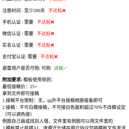
注册时间 :
至少200天
不达标❌
手机认证 :
需要
不达标❌
微信认证 :
需要
不达标❌
实名认证 :
需要
不达标❌
支付宝认证:
需要
不达标❌
避雷用户是否可购:
可购
达标✅
附加要求:
模板使用规则：
最低接稿价：25+
拿到文件即可接稿
1.接稿平台限制：无，qq外平台接稿相册报备即可
2.接稿：不可白模接稿，不可接白色面积超过70％不改模设定
（可以调色接）
例图自己画或找别人借，文件里有例图可以用文件里的
3.模板禁止投喂AI，请遵守云储存用户协议勿将模板文件发送