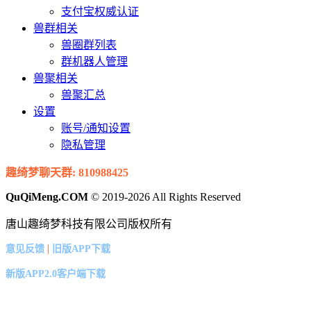
支付宝权威认证
兽群相关
兽圈群列表
群机器人管理
兽聚相关
兽聚汇总
设置
账号/通知设置
隐私管理
趣绮梦聊天群: 810988425
QuQiMeng.COM
© 2019-2026 All Rights Reserved
唐山趣绮梦科技有限公司版权所有
|
意见反馈
旧版APP下载
新版APP2.0客户端下载